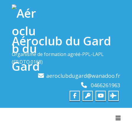
Skip
to
content
Aéroclub du Gard
Organisme de formation agréé-PPL-LAPL
(FR.DTO.0168)
aeroclubdugard@wanadoo.fr
0466261963
Toggl