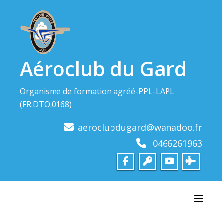
Skip
to
content
Aéroclub du Gard
Organisme de formation agréé-PPL-LAPL
(FR.DTO.0168)
aeroclubdugard@wanadoo.fr
0466261963
Toggl