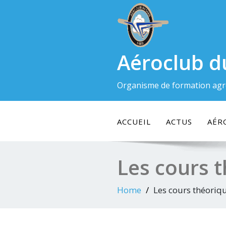
Skip
to
content
Aéroclub d
Organisme de formation agr
ACCUEIL
ACTUS
AÉR
Les cours 
Home
Les cours théoriq