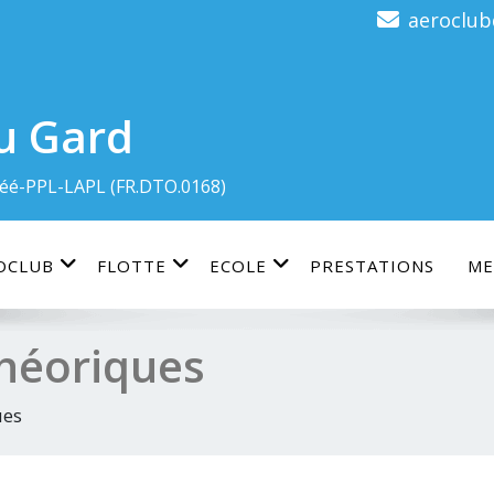
aeroclu
u Gard
éé-PPL-LAPL (FR.DTO.0168)
OCLUB
FLOTTE
ECOLE
PRESTATIONS
ME
théoriques
ues