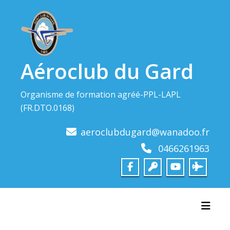
Skip
to
content
Aéroclub du Gard
Organisme de formation agréé-PPL-LAPL
(FR.DTO.0168)
aeroclubdugard@wanadoo.fr
0466261963
Toggl