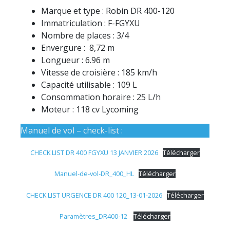
Marque et type : Robin DR 400-120
Immatriculation : F-FGYXU
Nombre de places : 3/4
Envergure : 8,72 m
Longueur : 6.96 m
Vitesse de croisière : 185 km/h
Capacité utilisable : 109 L
Consommation horaire : 25 L/h
Moteur : 118 cv Lycoming
Manuel de vol – check-list :
CHECK LIST DR 400 FGYXU 13 JANVIER 2026
Télécharger
Manuel-de-vol-DR_400_HL
Télécharger
CHECK LIST URGENCE DR 400 120_13-01-2026
Télécharger
Paramètres_DR400-12
Télécharger