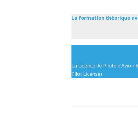
La formation théorique av
LAPL
La Licence de Pilote d’Avion l
Pilot License)