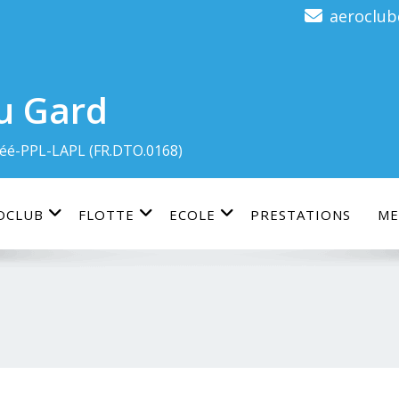
aeroclu
u Gard
éé-PPL-LAPL (FR.DTO.0168)
OCLUB
FLOTTE
ECOLE
PRESTATIONS
ME