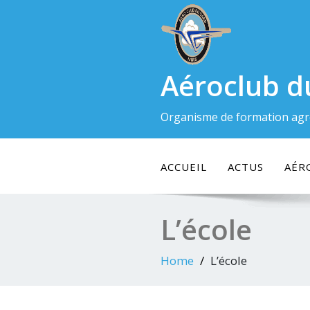
Skip
to
content
Aéroclub d
Organisme de formation agr
ACCUEIL
ACTUS
AÉR
L’école
Home
L’école