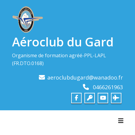
Skip
to
content
Aéroclub du Gard
Organisme de formation agréé-PPL-LAPL
(FR.DTO.0168)
aeroclubdugard@wanadoo.fr
0466261963
Toggl