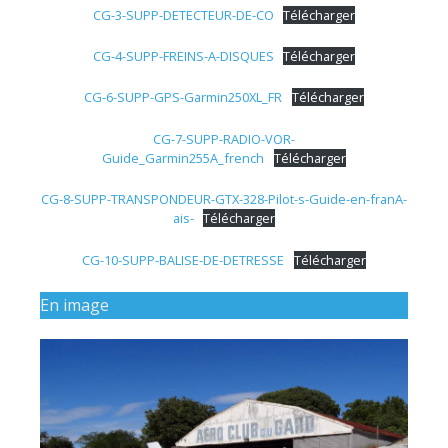
CG-3-SUPP-DETECTEUR-DE-CO
Télécharger
CG-4-SUPP-FREINS-A-DISQUES
Télécharger
CG-6-SUPP-GPS-Garmin250XL_FR
Télécharger
CG-7-SUPP-RADIO-VOR-
Guide_Garmin255A_french
Télécharger
CG-8-SUPP-TRANSPONDEUR-GTX-328-Pilot-s-Guide-en-franA-
ais-
Télécharger
CG-10-SUPP-BALISE-DE-DETRESSE
Télécharger
En image