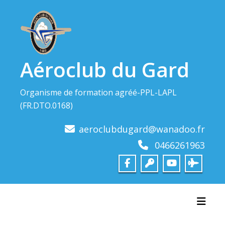
Skip
to
content
Aéroclub du Gard
Organisme de formation agréé-PPL-LAPL
(FR.DTO.0168)
aeroclubdugard@wanadoo.fr
0466261963
Toggl