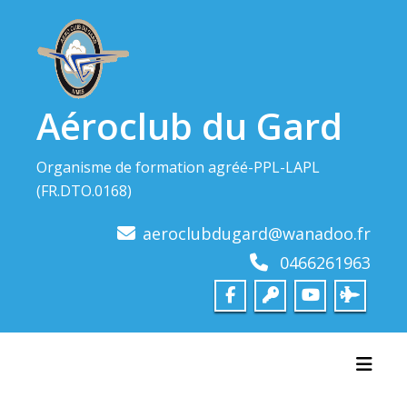
Skip
to
content
Aéroclub du Gard
Organisme de formation agréé-PPL-LAPL
(FR.DTO.0168)
aeroclubdugard@wanadoo.fr
0466261963
Toggl