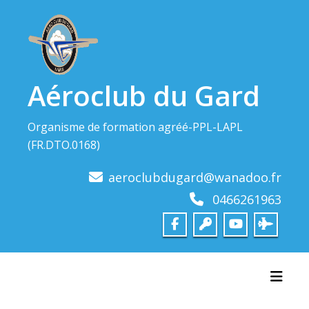
Skip
to
content
Aéroclub du Gard
Organisme de formation agréé-PPL-LAPL
(FR.DTO.0168)
aeroclubdugard@wanadoo.fr
0466261963
Toggl