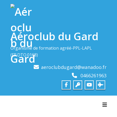
Skip
to
content
Aéroclub du Gard
Organisme de formation agréé-PPL-LAPL
(FR.DTO.0168)
aeroclubdugard@wanadoo.fr
0466261963
Toggl