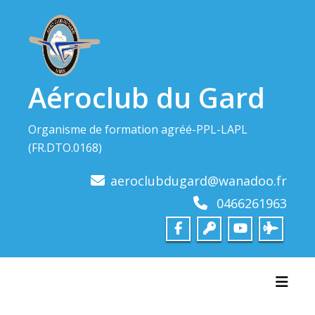
Skip
to
content
Aéroclub du Gard
Organisme de formation agréé-PPL-LAPL
(FR.DTO.0168)
aeroclubdugard@wanadoo.fr
0466261963
Toggl