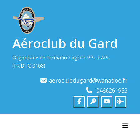
Skip
to
content
Aéroclub du Gard
Organisme de formation agréé-PPL-LAPL
(FR.DTO.0168)
aeroclubdugard@wanadoo.fr
0466261963
Toggl