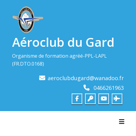
Skip
to
content
Aéroclub du Gard
Organisme de formation agréé-PPL-LAPL
(FR.DTO.0168)
aeroclubdugard@wanadoo.fr
0466261963
Toggl