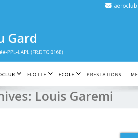
aeroclu
u Gard
éé-PPL-LAPL (FR.DTO.0168)
OCLUB
FLOTTE
ECOLE
PRESTATIONS
ME
hives:
Louis Garemi