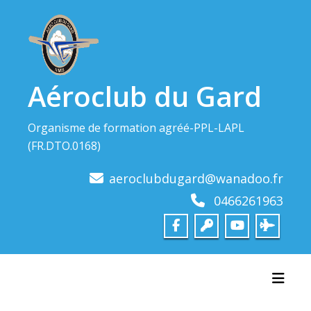
Skip
to
content
Aéroclub du Gard
Organisme de formation agréé-PPL-LAPL
(FR.DTO.0168)
aeroclubdugard@wanadoo.fr
0466261963
Toggl