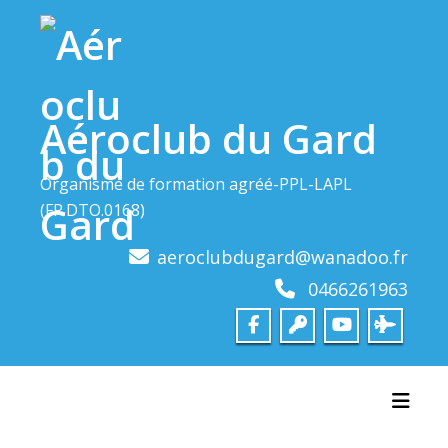
Skip
to
content
Aéroclub du Gard
Organisme de formation agréé-PPL-LAPL
(FR.DTO.0168)
aeroclubdugard@wanadoo.fr
0466261963
Toggl