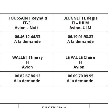
TOUSSAINT
Reynald
BEUGNETTE
Régis
FE-FI
FI – IULM
Avion – Nuit
Avion- ULM
06.46.12.44.33
06.19.01.98.83
A la demande
A la demande
WALLET
Thierry
LE PAULE
Claire
FI
FI
Avion
Avion
06.82.67.86.12
06.09.70.09.95
A la demande
A la demande