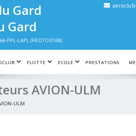
aeroclu
u Gard
éé-PPL-LAPL (FR.DTO.0168)
OCLUB
FLOTTE
ECOLE
PRESTATIONS
ME
cteurs AVION-ULM
 AVION-ULM