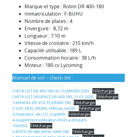
Marque et type : Robin DR 400-180
Immatriculation : F-BUHU
Nombre de places : 4
Envergure : 8,72 m
Longueur : 7.10 m
Vitesse de croisière : 210 km/h
Capacité utilisable : 189 L
Consommation horaire : 38 L/h
Moteur : 180 cv Lycoming
Manuel de vol – check-list :
CHECK LIST DR 400 180 HU 13 JANVIER 2026
Télécharger
CHECK LIST URGENCE DR 400 180_13-01-2026
Télécharger
1-MANUEL-DE-VOL-Fr-DR400-180
Télécharger
2-SUP_MdV_DR400_VFRnuit_Amdt2
Télécharger
3-Detecteur_de_CO_SupMdV
Télécharger
4-supplement-utilisation-frein-a-disques-
1003059
Télécharger
5-BOITE-DE-MELANGE-GMA-345
Télécharger