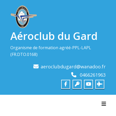
Skip
to
content
Aéroclub du Gard
Organisme de formation agréé-PPL-LAPL
(FR.DTO.0168)
aeroclubdugard@wanadoo.fr
0466261963
Toggl