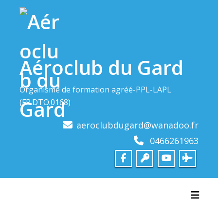
Skip
to
content
Aéroclub du Gard
Organisme de formation agréé-PPL-LAPL
(FR.DTO.0168)
aeroclubdugard@wanadoo.fr
0466261963
Toggl