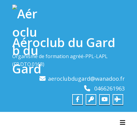
Skip
to
content
Aéroclub du Gard
Organisme de formation agréé-PPL-LAPL
(FR.DTO.0168)
aeroclubdugard@wanadoo.fr
0466261963
Toggl