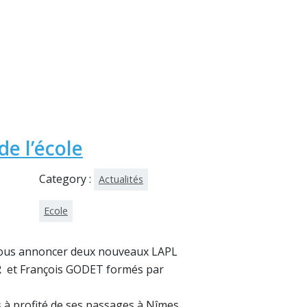
de l’école
Category :
Actualités
Ecole
 vous annoncer deux nouveaux LAPL
R et François GODET formés par
 à profité de ses passages à Nîmes