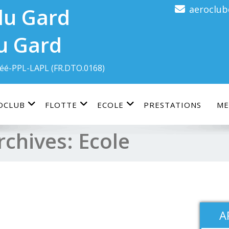
aeroclu
u Gard
éé-PPL-LAPL (FR.DTO.0168)
OCLUB
FLOTTE
ECOLE
PRESTATIONS
ME
rchives:
Ecole
A